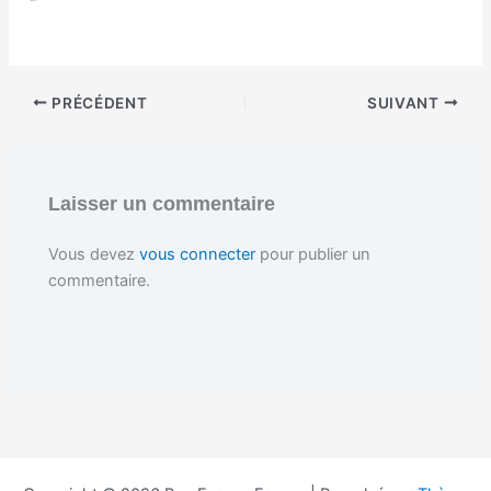
h
a
r
g
e
PRÉCÉDENT
SUIVANT
m
e
n
t
…
Laisser un commentaire
Vous devez
vous connecter
pour publier un
commentaire.