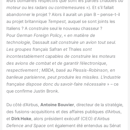
leurs domaines respectifs que sont les parties chaudes du
moteur ou les radars ou contremesures
»). Et s’il fallait
abandonner le projet ? Alors il aurait un plan B – pense-t-il
au projet britannique
Tempest,
auquel se sont joints les
Italiens ? A construire seul le nouveau chasseur ?
Pour
German Foreign Policy
, «
en matière de
technologie,
Dassault
sait construire un avion tout seul.
Les groupes français
Safran
et
Thales
sont
incontestablement capables de construire les moteurs
des avions de combat et de garantir l’électronique,
respectivement ; MBDA, basé au Plessis-Robinson, en
banlieue parisienne, peut produire les missiles. L’industrie
française dispose donc du savoir-faire nécessaire
» – ce
que confirme Justin Bronk.
Du côté d’Airbus,
Antoine Bouvier
, directeur de la stratégie,
des fusions-acquisitions et des affaires publiques d’Airbus,
et
Dirk Hoke
, alors président exécutif (CEO) d’
Airbus
Defence and Space
ont également été entendus au Sénat