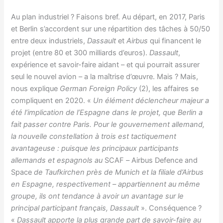
Au plan industriel ? Faisons bref. Au départ, en 2017, Paris
et Berlin s’accordent sur une répartition des tâches à 50/50
entre deux industriels,
Dassault
et
Airbus
qui financent le
projet (entre 80 et 300 milliards d’euros).
Dassault
,
expérience et savoir-faire aidant – et qui pourrait assurer
seul le nouvel avion – a la maîtrise d’œuvre. Mais ? Mais,
nous explique
German Foreign Policy
(2), les affaires se
compliquent en 2020. «
Un élément déclencheur majeur a
été l’implication de l’Espagne dans le projet, que Berlin a
fait passer contre Paris. Pour le gouvernement allemand,
la nouvelle constellation à trois est tactiquement
avantageuse : puisque les principaux participants
allemands et espagnols au
SCAF
–
Airbus Defence and
Space
de Taufkirchen près de Munich et la filiale d’Airbus
en Espagne, respectivement – appartiennent au même
groupe, ils ont tendance à avoir un avantage sur le
principal participant français, Dassault
». Conséquence ?
«
Dassault apporte la plus grande part de savoir-faire au