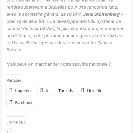
prochain à Paris : «
Annegret Kramp-Karrenbauer se
rendra auparavant à Bruxelles pour une rencontre lundi
avec le secrétaire général de l’OTAN,
Jens Stoltenberg
»
précise Reuters (8). «
Le développement du Système de
combat du futur (SCAF), le plus important projet européen
de défense, a été perturbé par une querelle entre Airbus
et Dassault ainsi que par des tensions entre Paris et
Berlin
».
Mais peut-on marchander notre sécurité nationale ?
Partager :
Imprimer
X
Threads
LinkedIn
Facebook
J’aime ça :
C