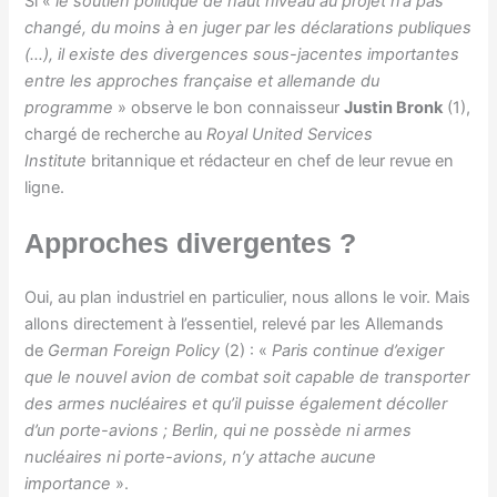
Si «
le soutien politique de haut niveau au projet n’a pas
changé, du moins à en juger par les déclarations publiques
(…), il existe des divergences sous-jacentes importantes
entre les approches française et allemande du
programme
» observe le bon connaisseur
Justin Bronk
(1),
chargé de recherche au
Royal United Services
Institute
britannique et rédacteur en chef de leur revue en
ligne.
Approches divergentes ?
Oui, au plan industriel en particulier, nous allons le voir. Mais
allons directement à l’essentiel, relevé par les Allemands
de
German Foreign Policy
(2) : «
Paris continue d’exiger
que le nouvel avion de combat soit capable de transporter
des armes nucléaires et qu’il puisse également décoller
d’un porte-avions ; Berlin, qui ne possède ni armes
nucléaires ni porte-avions, n’y attache aucune
importance
».