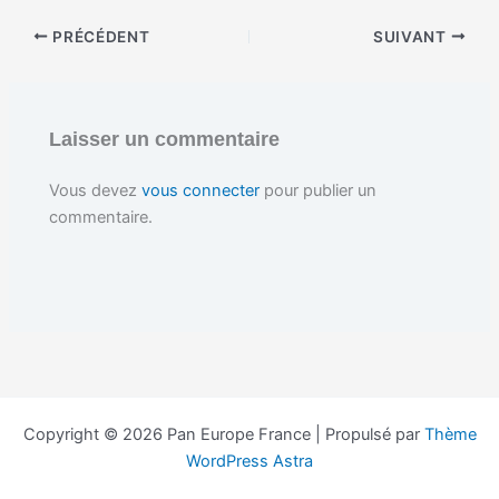
g
e
PRÉCÉDENT
SUIVANT
m
e
n
t
…
Laisser un commentaire
Vous devez
vous connecter
pour publier un
commentaire.
Copyright © 2026 Pan Europe France | Propulsé par
Thème
WordPress Astra