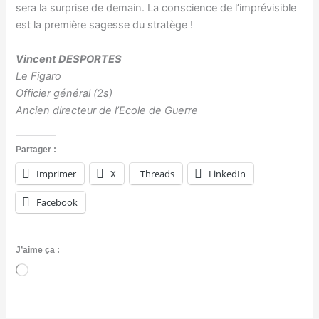
sera la surprise de demain. La conscience de l’imprévisible
est la première sagesse du stratège !
Vincent DESPORTES
Le Figaro
Officier général (2s)
Ancien directeur de l’Ecole de Guerre
Partager :
Imprimer
X
Threads
LinkedIn
Facebook
J’aime ça :
C
h
a
r