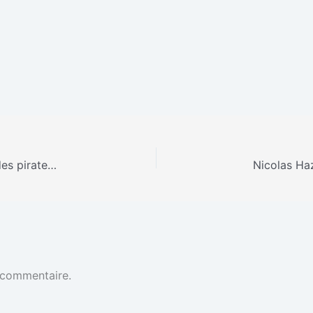
L’Union européenne prend des sanctions contre des pirates informatiques russes, chinois et nord-coréens
 commentaire.