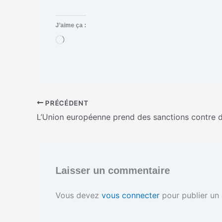
J’aime ça :
C
h
a
r
g
e
m
PRÉCÉDENT
e
n
t
…
Laisser un commentaire
Vous devez
vous connecter
pour publier un