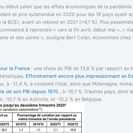
u début juillet que les effets économiques de la pandémie
édent et pire qu’attendue en 2020 pour les 19 pays ayant a
la BCE), avant un rebond en 2021 (+6,1 %). Plus pessimiste
 a commencé à reprendre
« vers la fin avril, début mai »
,
« mai
ins et des usines »,
souligne Bert Colijn, économiste chez 
our la France
: une chute du PIB de 13,8 % par rapport au 
tatistiques.
Effondrement encore plus impressionnant en E
eux, à -12,4 %, a constaté l’Istat, alors que l’Allemagne, m
elle de son PIB depuis 1970
, à -10,1 %. D’autres pays, dont l
al, -10,7 % en Autriche, et -12,2 % en Belgique.