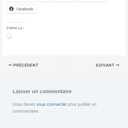
Facebook
J’aime ça :
C
h
a
r
g
e
PRÉCÉDENT
SUIVANT
m
e
n
t
…
Laisser un commentaire
Vous devez
vous connecter
pour publier un
commentaire.