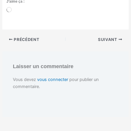
J’aime ça :
C
h
a
r
g
e
PRÉCÉDENT
SUIVANT
m
e
n
t
…
Laisser un commentaire
Vous devez
vous connecter
pour publier un
commentaire.