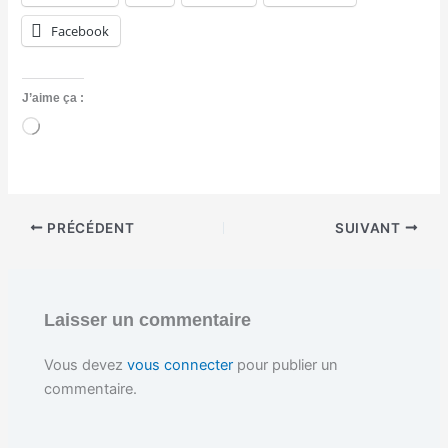
Facebook
J’aime ça :
C
h
a
r
g
e
PRÉCÉDENT
SUIVANT
m
e
n
t
…
Laisser un commentaire
Vous devez
vous connecter
pour publier un
commentaire.