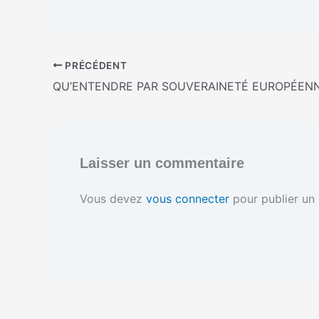
a
r
g
e
m
PRÉCÉDENT
e
n
QU’ENTENDRE PAR SOUVERAINETÉ EUROPÉEN
t
…
Laisser un commentaire
Vous devez
vous connecter
pour publier un