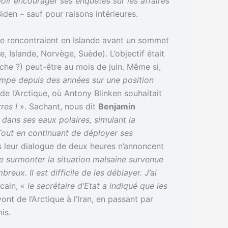
oir encourager ses enquêtes sur les affaires
iden – sauf pour raisons intérieures.
v se rencontraient en Islande avant un sommet
, Islande, Norvège, Suède). L’objectif était
che ?) peut-être au mois de juin. Même si,
ampe depuis des années sur une position
 de l’Arctique, où Antony Blinken souhaitait
rres !
». Sachant, nous dit
Benjamin
ans ses eaux polaires, simulant la
Tout en continuant de déployer ses
rès leur dialogue de deux heures n’annoncent
de surmonter la situation malsaine survenue
x. Il est difficile de les déblayer. J’ai
cain, «
le secrétaire d’Etat a indiqué que les
ont de l’Arctique à l’Iran, en passant par
is.