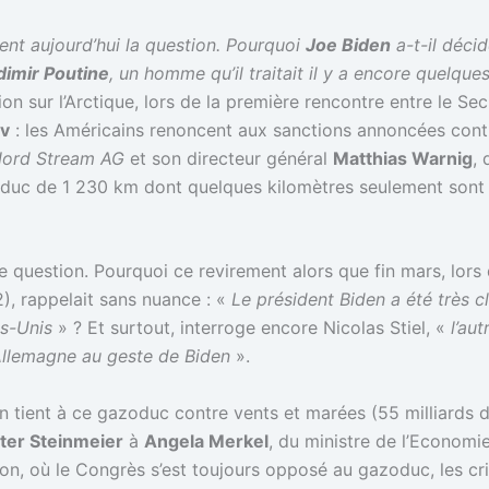
ent aujourd’hui la question. Pourquoi
Joe Biden
a-t-il déci
dimir Poutine
, un homme qu’il traitait il y a encore quelque
ion sur l’Arctique, lors de la première rencontre entre le Se
ov
: les Américains renoncent aux sanctions annoncées con
ord Stream AG
et son directeur général
Matthias Warnig
,
oduc de 1 230 km dont quelques kilomètres seulement sont 
ne question. Pourquoi ce revirement alors que fin mars, lors 
2), rappelait sans nuance : «
Le président Biden a été très cl
ts-Unis
» ? Et surtout, interroge encore Nicolas Stiel, «
l’au
’Allemagne au geste de Biden
».
on tient à ce gazoduc contre vents et marées (55 milliard
ter Steinmeier
à
Angela Merkel
, du ministre de l’Economi
ton, où le Congrès s’est toujours opposé au gazoduc, les c