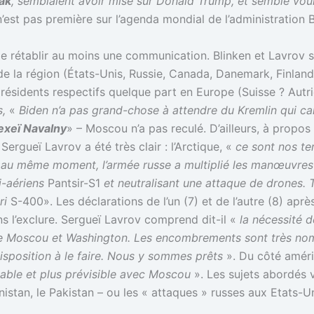
ak
, semblaient avoir misé sur Donald Trump, et semblé voul
n’est pas première sur l’agenda mondial de l’administration B
git de rétablir au moins une communication. Blinken et Lavro
 de la région (États-Unis, Russie, Canada, Danemark, Finlande
résidents respectifs quelque part en Europe (Suisse ? Autri
s,
«
Biden n’a pas grand-chose à attendre du Kremlin qui c
exeï Navalny
» – Moscou n’a pas reculé. D’ailleurs, à propos
Sergueï Lavrov a été très clair : l’Arctique, «
ce sont nos te
au même moment, l’armée russe a multiplié les manœuvres d
i-aériens
Pantsir-S1
et neutralisant une attaque de drones. 
ri
S-400». Les déclarations de l’un (7) et de l’autre (8) ap
 l’exclure. Sergueï Lavrov comprend dit-il «
la nécessité 
e Moscou et Washington. Les encombrements sont très nombreu
disposition à le faire. Nous y sommes prêts
». Du côté améri
stable et plus prévisible avec Moscou
». Les sujets abordés v
hanistan, le Pakistan – ou les « attaques » russes aux Etats-Un