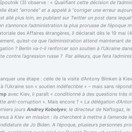
Spoutnik
(3) observe : «
Qualifiant cette décision de l’admin
lle était ‘‘erronée’’ et a appelé à ‘‘corriger une erreur aujourd
st allé plus loin, en publiant sur Twitter un post dans lequel
en s’annonce l’administration la plus prorusse de l’époque 
oriale des Affaires étrangères, il déclarait dès le 19 mai (4
rement, qu’est-ce que l’administration attend maintenant de 
tion ? Berlin va-t-il renforcer son soutien à l’Ukraine dan
te contre l’agression russe ? Par ailleurs, que fera l’admini
quer une étape : celle de la visite d’Antony Blinken à Kiev,
t à l’Ukraine son «
soutien indéfectible
» – mais sans répondr
ump
avec Kiev, il paraît «
conditionné à des questions très i
utte anti-corruption
». Mais encore ? «
La délégation d’Anton
rniers jours
Andrey Kobolyev
, le directeur de Naftogaz, l
nus à Kiev en mission : ils cherchent à mettre à l’amende l
 candidature de Jo Biden. A l’époque, plusieurs personnes p