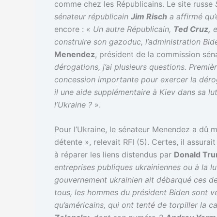
comme chez les Républicains. Le site russe
sénateur républicain
Jim Risch
a affirmé qu’e
encore : «
Un autre Républicain,
Ted Cruz,
e
construire son gazoduc, l’administration Bid
Menendez
, président de la commission sénat
dérogations, j’ai plusieurs questions. Premiè
concession importante pour exercer la déroga
il une aide supplémentaire à Kiev dans sa lut
l’Ukraine ?
».
Pour l’Ukraine, le sénateur Menendez a dû man
détente », relevait RFI (5). Certes, il assurai
à réparer les liens distendus par
Donald Tr
entreprises publiques ukrainiennes ou à la l
gouvernement ukrainien ait débarqué ces de
tous, les hommes du président Biden sont ve
qu’américains, qui ont tenté de torpiller la