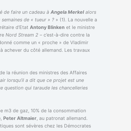
dé de faire un cadeau à
Angela Merkel
alors
s semaines de « tueur » ?
» (1). La nouvelle a
crétaire d’Etat
Antony Blinken
et le ministre
tre
Nord Stream 2
– c’est-à-dire contre la
 donné comme un « proche » de Vladimir
à achever du côté allemand. Les travaux
de la réunion des ministres des Affaires
air lorsqu’il a dit que ce projet est une
tre question qui taraude les chancelleries
s de m3 de gaz, 10% de la consommation
e,
Peter Altmaier
, au patronat allemand.
ritiques sont sévères chez les Démocrates