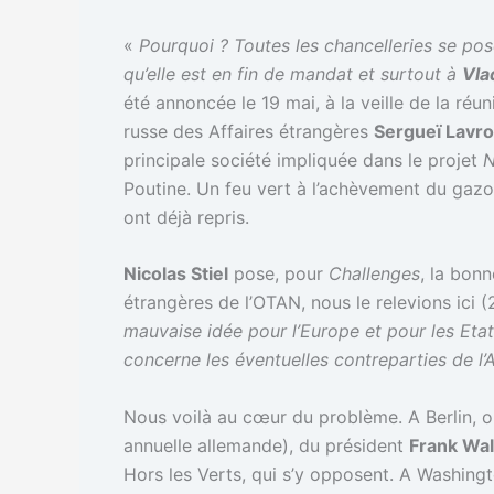
«
Pourquoi ? Toutes les chancelleries se pos
qu’elle est en fin de mandat et surtout à
Vla
été annoncée le 19 mai, à la veille de la réun
russe des Affaires étrangères
Sergueï Lavr
principale société impliquée dans le projet
N
Poutine. Un feu vert à l’achèvement du gaz
ont déjà repris.
Nicolas Stiel
pose, pour
Challenges
, la bon
étrangères de l’OTAN, nous le relevions ici (
mauvaise idée pour l’Europe et pour les Eta
concerne les éventuelles contreparties de l
Nous voilà au cœur du problème. A Berlin, 
annuelle allemande), du président
Frank Wal
Hors les Verts, qui s’y opposent. A Washing