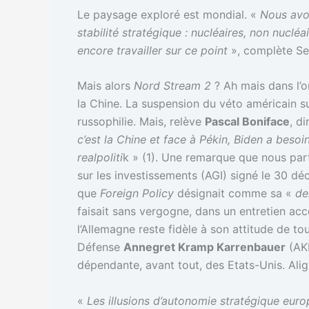
Le paysage exploré est mondial. «
Nous avon
stabilité stratégique : nucléaires, non nuclé
encore travailler sur ce point
», complète Se
Mais alors
Nord Stream 2
? Ah mais dans l’o
la Chine. La suspension du véto américain su
russophilie. Mais, relève
Pascal Boniface
, di
c’est la Chine et face à Pékin, Biden a besoin
realpoliti
k » (1). Une remarque que nous parta
sur les investissements (AGI) signé le 30 dé
que
Foreign Policy
désignait comme sa «
de
faisait sans vergogne, dans un entretien ac
l’Allemagne reste fidèle à son attitude de tou
Défense
Annegret Kramp Karrenbauer
(AKK
dépendante, avant tout, des Etats-Unis. Alig
«
Les illusions d’autonomie stratégique eur