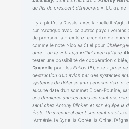
Zelensky,
dont son numéro 2
Andrey Yerm
du fils du président démocrate
». L’Ukraine 
Il y a plutôt la Russie, avec laquelle il s’a
sur l’Arctique avec les autres pays riverains
de préparer la première rencontre de leurs p
comme le note Nicolas Stiel pour
Challenge
dure – on le voit aujourd’hui avec l’affaire
Al
tester une possibilité de coopération ciblée, 
Quenelle
pour les
Echos
(6), que «
presque 
destruction d’un avion par des systèmes ant
systèmes de défense anti-aérienne dernier c
aucune date d’un sommet Biden-Poutine, sans
ces dernières années dans les relations entr
senti chez Antony Blinken et son équipe la 
États-Unis recherchaient une relation plus 
l’Arménie, la Syrie, la Corée, la Chine, l’Afg