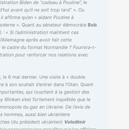
istration Biden de ‘‘cadeau à Poutine’’, le
’hui avant qu’il ne soit trop tard’’
». Ou
 il affirme qu’en « aidant Poutine à
moderne
». Quant au sénateur démocrate
Bob
) : «
Si l’administration maintient ces
l’Allemagne après avoir fait cette
s le cadre du format Normandie ? Fournira-t-
stration pour renforcer nos relations avec
 le 6 mai dernier. Une visite à « double
e à son souhait d’entrer dans l’Otan. Quant
mportantes, qui touchent à la gestion des
y Blinken s’est fortement inquiétée que le
e monopole du gaz en Ukraine. De l’avis de
es hommes, aussi bien ukrainiens
roches
(du président ukrainien)
Volodimir