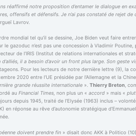
s réaffirmé notre proposition d’entamer le dialogue en exa
aires, offensifs et défensifs. Je n’ai pas constaté de rejet d
rgueï Lavrov.
rdre mondial tel qu’il se dessine, Joe Biden veut faire entr
r le gazoduc n’est pas une concession à Vladimir Poutine, p
recteur de l’IRIS (Institut de relations internationales et stra
 d’alliés, il a besoin d’avoir un front plus large. Son geste 
geons. Pour les lecteurs de notre dernière lettre (9), la co
cembre 2020 entre l’UE présidée par l’Allemagne et la Chine
rnière grande réussite internationale
».
Thierry Breton
, co
cordé au
Financial Times,
non plus un «
accord
» mais «
plut
jours depuis 1945, traité de l’Elysée (1963) inclus – volonté
) en réponse au rêve d’autonomie stratégique d’Emmanuel 
née.
opéenne doivent prendre fin
» disait donc AKK à Politico (10