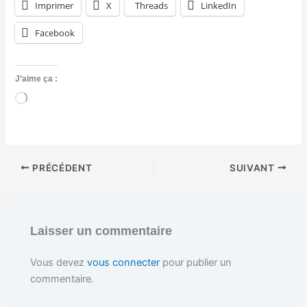
Imprimer
X
Threads
LinkedIn
Facebook
J’aime ça :
C
h
a
r
g
e
PRÉCÉDENT
SUIVANT
m
e
n
t
…
Laisser un commentaire
Vous devez
vous connecter
pour publier un
commentaire.