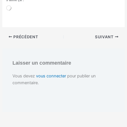
C
h
a
r
g
e
PRÉCÉDENT
SUIVANT
m
e
n
t
…
Laisser un commentaire
Vous devez
vous connecter
pour publier un
commentaire.