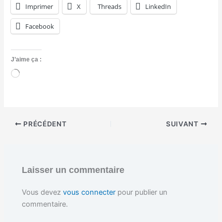
Imprimer
X
Threads
LinkedIn
Facebook
J’aime ça :
C
h
a
r
g
e
PRÉCÉDENT
SUIVANT
m
e
n
t
…
Laisser un commentaire
Vous devez
vous connecter
pour publier un
commentaire.