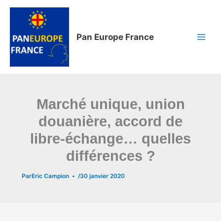
Aller
au
contenu
Pan Europe France
Marché unique, union
douanière, accord de
libre-échange… quelles
différences ?
Par
Eric Campion
/
30 janvier 2020