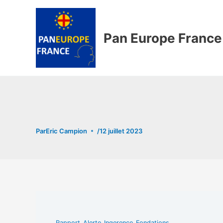
Aller
au
contenu
Pan Europe France
Par
Eric Campion
/
12 juillet 2023
Rapport_Alerte_Ingerence_Fondations