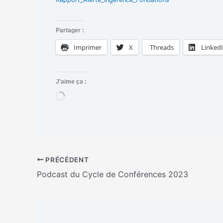
Partager :
Imprimer
X
Threads
Linked
J’aime ça :
C
h
a
r
g
e
m
PRÉCÉDENT
e
n
Podcast du Cycle de Conférences 2023
t
…