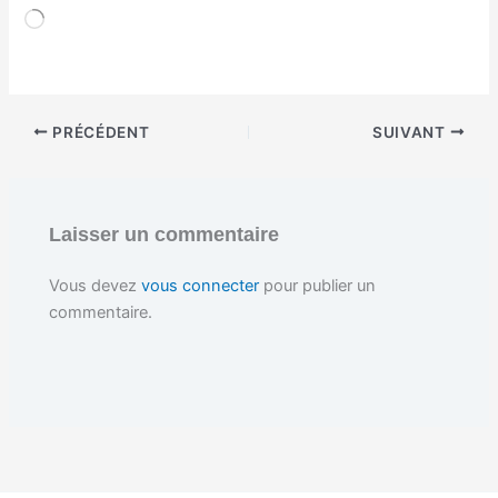
C
h
a
r
g
e
PRÉCÉDENT
SUIVANT
m
e
n
t
…
Laisser un commentaire
Vous devez
vous connecter
pour publier un
commentaire.