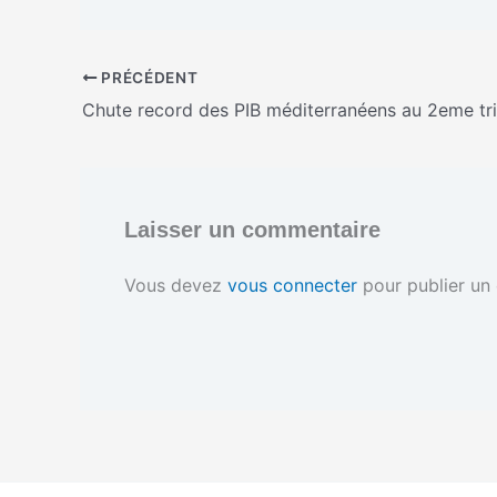
g
e
m
PRÉCÉDENT
e
n
Chute record des PIB méditerranéens au 2eme tr
t
…
Laisser un commentaire
Vous devez
vous connecter
pour publier un