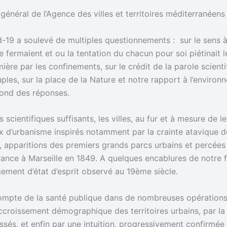
général de l’Agence des villes et territoires méditerranéens
id-19 a soulevé de multiples questionnements : sur le sens
fermaient et ou la tentation du chacun pour soi piétinait les
ière par les confinements, sur le crédit de la parole scienti
ples, sur la place de la Nature et notre rapport à l’environne
cond des réponses.
 scientifiques suffisants, les villes, au fur et à mesure de 
ux d’urbanisme inspirés notamment par la crainte atavique de
lle, apparitions des premiers grands parcs urbains et perc
urance à Marseille en 1849. A quelques encablures de notre 
gement d’état d’esprit observé au 19ème siècle.
en compte de la santé publique dans de nombreuses opérat
 l’accroissement démographique des territoires urbains, par 
ssés, et enfin par une intuition, progressivement confirmée 