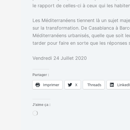
le rapport de celles-ci à ceux qui les habiten
Les Méditerranéens tiennent là un sujet maje
sur la transformation. De Casablanca à Barce
Méditerranéens urbanisés, quelle que soit leu
tarder pour faire en sorte que les réponses s
Vendredi 24 Juillet 2020
Partager :
Imprimer
X
Threads
Linked
J’aime ça :
C
h
a
r