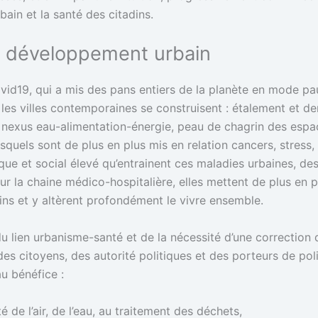
bain et la santé des citadins.
e développement urbain
vid19, qui a mis des pans entiers de la planète en mode pa
s villes contemporaines se construisent : étalement et dens
 du nexus eau-alimentation-énergie, peau de chagrin des esp
desquels sont de plus en plus mis en relation cancers, stress
e et social élevé qu’entrainent ces maladies urbaines, des 
r la chaine médico-hospitalière, elles mettent de plus en pl
ains et y altèrent profondément le vivre ensemble.
 du lien urbanisme-santé et de la nécessité d’une correction 
 des citoyens, des autorité politiques et des porteurs de po
u bénéfice :
é de l’air, de l’eau, au traitement des déchets,