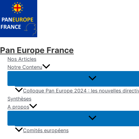
Aller
au
contenu
Pan Europe France
Nos Articles
Notre Contenu
Colloque Pan Europe 2024 : les nouvelles direct
Synthèses
A propos
Comités européens