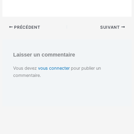
h
a
r
g
e
PRÉCÉDENT
SUIVANT
m
e
n
t
…
Laisser un commentaire
Vous devez
vous connecter
pour publier un
commentaire.