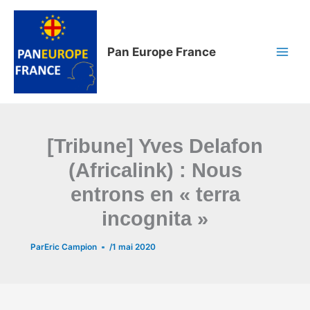
Aller
au
contenu
Pan Europe France
[Tribune] Yves Delafon
(Africalink) : Nous
entrons en « terra
incognita »
Par
Eric Campion
/
1 mai 2020