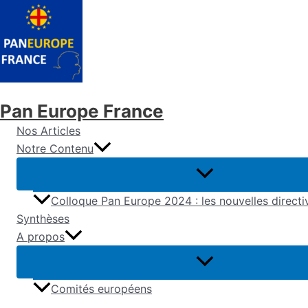
Aller
au
contenu
Pan Europe France
Nos Articles
Notre Contenu
Colloque Pan Europe 2024 : les nouvelles direct
Synthèses
A propos
Comités européens